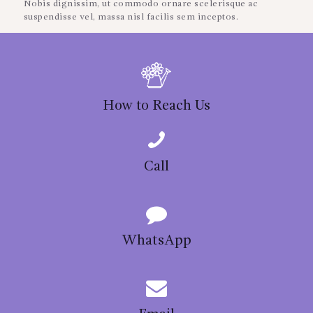
Nobis dignissim, ut commodo ornare scelerisque ac
suspendisse vel, massa nisl facilis sem inceptos.
How to Reach Us
Call
WhatsApp